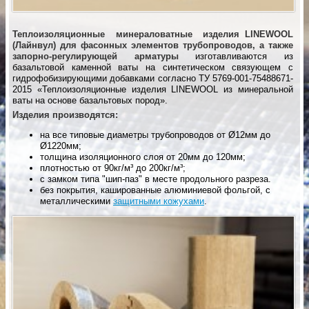
Теплоизоляционные минераловатные изделия LINEWOOL
(Лайнвул) для фасонных элементов трубопроводов, а также
запорно-регулирующей арматуры
изготавливаются из
базальтовой каменной ваты на синтетическом связующем c
гидрофобизирующими добавками согласно ТУ 5769-001-75488671-
2015 «Теплоизоляционные изделия LINEWOOL из минеральной
ваты на основе базальтовых пород».
Изделия производятся:
на все типовые диаметры трубопроводов от Ø12мм до
Ø1220мм;
толщина изоляционного слоя от 20мм до 120мм;
плотностью от 90кг/м³ до 200кг/м³;
с замком типа "шип-паз" в месте продольного разреза.
без покрытия, кашированные алюминиевой фольгой, с
металлическими
защитными кожухами
.