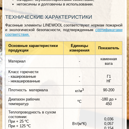
нетоксичны и долговечны в использовании.
ТЕХНИЧЕСКИЕ ХАРАКТЕРИСТИКИ
Фасонные элементы LINEWOOL соответствуют нормам пожарной
и экологической безопасности, подтвержденным
сертификатами
соответствия
.
Основные характеристики
Единицы
Показатель
продукции
измерения
каменная
Материал
-
вата
Класс горючести
- кашированные
-
Г1
- некашированные
-
НГ
Плотность материала
3
90-200
кг/м
Диапазон рабочих
-180 до +
ºС
температур
450
Теплопроводность в сухом
состоянии:
0,036
При + 25 ºС
Вт/(м*К)
0,057
При + 125 ºС
0,154